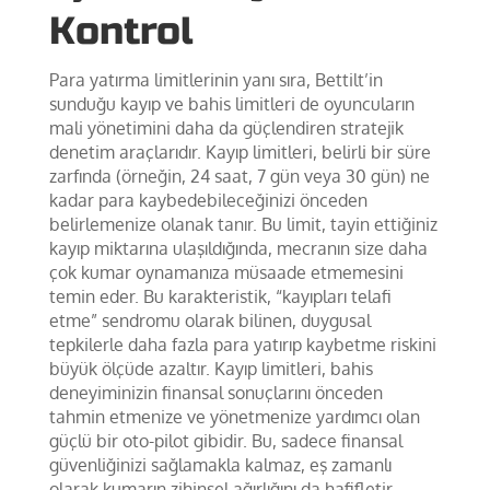
Kontrol
Para yatırma limitlerinin yanı sıra, Bettilt’in
sunduğu kayıp ve bahis limitleri de oyuncuların
mali yönetimini daha da güçlendiren stratejik
denetim araçlarıdır. Kayıp limitleri, belirli bir süre
zarfında (örneğin, 24 saat, 7 gün veya 30 gün) ne
kadar para kaybedebileceğinizi önceden
belirlemenize olanak tanır. Bu limit, tayin ettiğiniz
kayıp miktarına ulaşıldığında, mecranın size daha
çok kumar oynamanıza müsaade etmemesini
temin eder. Bu karakteristik, “kayıpları telafi
etme” sendromu olarak bilinen, duygusal
tepkilerle daha fazla para yatırıp kaybetme riskini
büyük ölçüde azaltır. Kayıp limitleri, bahis
deneyiminizin finansal sonuçlarını önceden
tahmin etmenize ve yönetmenize yardımcı olan
güçlü bir oto-pilot gibidir. Bu, sadece finansal
güvenliğinizi sağlamakla kalmaz, eş zamanlı
olarak kumarın zihinsel ağırlığını da hafifletir,