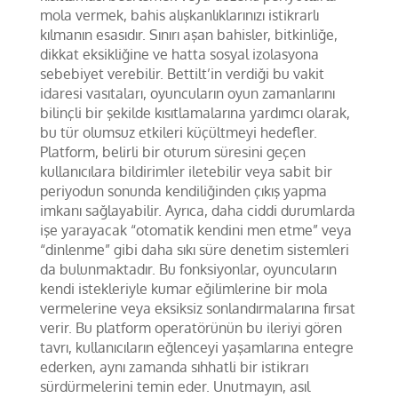
mola vermek, bahis alışkanlıklarınızı istikrarlı
kılmanın esasıdır. Sınırı aşan bahisler, bitkinliğe,
dikkat eksikliğine ve hatta sosyal izolasyona
sebebiyet verebilir. Bettilt’in verdiği bu vakit
idaresi vasıtaları, oyuncuların oyun zamanlarını
bilinçli bir şekilde kısıtlamalarına yardımcı olarak,
bu tür olumsuz etkileri küçültmeyi hedefler.
Platform, belirli bir oturum süresini geçen
kullanıcılara bildirimler iletebilir veya sabit bir
periyodun sonunda kendiliğinden çıkış yapma
imkanı sağlayabilir. Ayrıca, daha ciddi durumlarda
işe yarayacak “otomatik kendini men etme” veya
“dinlenme” gibi daha sıkı süre denetim sistemleri
da bulunmaktadır. Bu fonksiyonlar, oyuncuların
kendi istekleriyle kumar eğilimlerine bir mola
vermelerine veya eksiksiz sonlandırmalarına fırsat
verir. Bu platform operatörünün bu ileriyi gören
tavrı, kullanıcıların eğlenceyi yaşamlarına entegre
ederken, aynı zamanda sıhhatli bir istikrarı
sürdürmelerini temin eder. Unutmayın, asıl