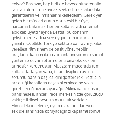
ediyor? Başlayın, hep birlikte heyecanlı adrenalin
tanıtan oluşumun kaynak sevk edilmesi alandaki
garantilerini ve imkanlarını keşfedelim. Gerek yeni
gelen bir müşteri durun olsun eski bir üye,
harcama bakılması her bir kullanıcı adına temel
açık kabiliyettir ayrıca Bettilt, bu donanımı
geliştirmeniz adına size uygun tüm imkanları
yansıtır. Özellikle Türkiye sektörü dair aynı şekilde
yerelleştirilmiş hem de basit yönelinebilir
araçlarla, katılımcıların zamanlarını sorumlu somut
yöntemle devam ettirmeleri adına eksiksiz bir
atmosfer kurulmuştur. Muazzam macerada tüm
kullanıcılarla yan yana, ticari disiplinin ayrıca
sorumlu bahsin başlıcalığını göstererek, Bettilt’in
arz ettiği kanalların neşesini emince ne yolla
görebileceğinizi anlayacağız. Aklınızda bulunsun,
bahis neşesi, ancak irade merkezinizde görüldüğü
vakitçe fiziksel boyutta mutluluk vericidir.
Elimizdeki inceleme, oyunculara bu idareyi ne
şekilde şahsınızda koruyacağınızı kapsamlı somut