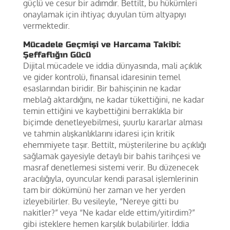
güçlü ve cesur bir adımdır. Bettilt, bu hükümleri
onaylamak için ihtiyaç duyulan tüm altyapıyı
vermektedir.
Mücadele Geçmişi ve Harcama Takibi:
Şeffaflığın Gücü
Dijital mücadele ve iddia dünyasında, mali açıklık
ve gider kontrolü, finansal idaresinin temel
esaslarından biridir. Bir bahisçinin ne kadar
meblağ aktardığını, ne kadar tükettiğini, ne kadar
temin ettiğini ve kaybettiğini berraklıkla bir
biçimde denetleyebilmesi, şuurlu kararlar alması
ve tahmin alışkanlıklarını idaresi için kritik
ehemmiyete taşır. Bettilt, müşterilerine bu açıklığı
sağlamak gayesiyle detaylı bir bahis tarihçesi ve
masraf denetlemesi sistemi verir. Bu düzenecek
aracılığıyla, oyuncular kendi parasal işlemlerinin
tam bir dökümünü her zaman ve her yerden
izleyebilirler. Bu vesileyle, “Nereye gitti bu
nakitler?” veya “Ne kadar elde ettim/yitirdim?”
gibi isteklere hemen karşılık bulabilirler. İddia