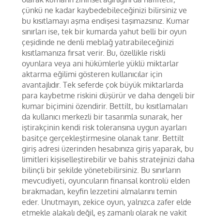
çünkü ne kadar kaybedebileceğinizi bilirsiniz ve
bu kısıtlamayı aşma endişesi taşımazsınız. Kumar
sınırları ise, tek bir kumarda yahut belli bir oyun
çeşidinde ne denli meblağ yatırabileceğinizi
kısıtlamanıza fırsat verir. Bu, özellikle riskli
oyunlara veya ani hükümlerle yüklü miktarlar
aktarma eğilimi gösteren kullanıcılar için
avantajlıdır. Tek seferde çok büyük miktarlarda
para kaybetme riskini düşürür ve daha dengeli bir
kumar biçimini özendirir. Bettilt, bu kısıtlamaları
da kullanıcı merkezli bir tasarımla sunarak, her
iştirakçinin kendi risk toleransına uygun ayarları
basitçe gerçekleştirmesine olanak tanır. Bettilt
giriş adresi üzerinden hesabınıza giriş yaparak, bu
limitleri kişiselleştirebilir ve bahis stratejinizi daha
bilinçli bir şekilde yönetebilirsiniz. Bu sınırların
mevcudiyeti, oyuncuların finansal kontrolü elden
bırakmadan, keyfin lezzetini almalarını temin
eder. Unutmayın, zekice oyun, yalnızca zafer elde
etmekle alakalı değil, eş zamanlı olarak ne vakit