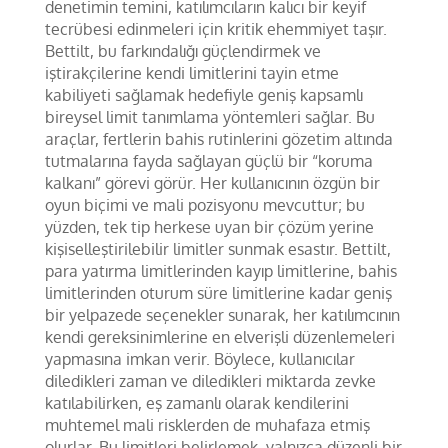
denetimin temini, katılımcıların kalıcı bir keyif
tecrübesi edinmeleri için kritik ehemmiyet taşır.
Bettilt, bu farkındalığı güçlendirmek ve
iştirakçilerine kendi limitlerini tayin etme
kabiliyeti sağlamak hedefiyle geniş kapsamlı
bireysel limit tanımlama yöntemleri sağlar. Bu
araçlar, fertlerin bahis rutinlerini gözetim altında
tutmalarına fayda sağlayan güçlü bir “koruma
kalkanı” görevi görür. Her kullanıcının özgün bir
oyun biçimi ve mali pozisyonu mevcuttur; bu
yüzden, tek tip herkese uyan bir çözüm yerine
kişiselleştirilebilir limitler sunmak esastır. Bettilt,
para yatırma limitlerinden kayıp limitlerine, bahis
limitlerinden oturum süre limitlerine kadar geniş
bir yelpazede seçenekler sunarak, her katılımcının
kendi gereksinimlerine en elverişli düzenlemeleri
yapmasına imkan verir. Böylece, kullanıcılar
diledikleri zaman ve diledikleri miktarda zevke
katılabilirken, eş zamanlı olarak kendilerini
muhtemel mali risklerden de muhafaza etmiş
olurlar. Bu limitleri belirlemek, yalnızca düzenli bir