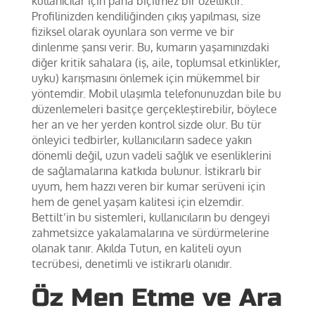
kullanıcılar için paha biçilmez bir özelliktir.
Profilinizden kendiliğinden çıkış yapılması, size
fiziksel olarak oyunlara son verme ve bir
dinlenme şansı verir. Bu, kumarın yaşamınızdaki
diğer kritik sahalara (iş, aile, toplumsal etkinlikler,
uyku) karışmasını önlemek için mükemmel bir
yöntemdir. Mobil ulaşımla telefonunuzdan bile bu
düzenlemeleri basitçe gerçekleştirebilir, böylece
her an ve her yerden kontrol sizde olur. Bu tür
önleyici tedbirler, kullanıcıların sadece yakın
dönemli değil, uzun vadeli sağlık ve esenliklerini
de sağlamalarına katkıda bulunur. İstikrarlı bir
uyum, hem hazzı veren bir kumar serüveni için
hem de genel yaşam kalitesi için elzemdir.
Bettilt’in bu sistemleri, kullanıcıların bu dengeyi
zahmetsizce yakalamalarına ve sürdürmelerine
olanak tanır. Akılda Tutun, en kaliteli oyun
tecrübesi, denetimli ve istikrarlı olanıdır.
Öz Men Etme ve Ara