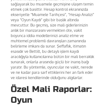
sağlayarak bu muamele geçmişine ulaşım temin
etmek çok basittir. Hesap kontrol ekranınızda
ekseriyetle “Muamele Tarihçesi”, “Hesap Analizi”
veya “Oyun Kaydı” gibi bir başlık altında
mevcuttur. Bu geçmiş, size mali giderlerinizin
anlık bir manzarasını vermekten öte, vakit
boyunca iddia modellerinizi analiz etme ve
muhtemel problemli davranışları zamanında
belirleme imkanı da sunar. Şeffaflık, itimatın
esasıdır ve Bettilt, bu detaylı işlem kaydı
aracılığıyla kullanıcılarına bütün bir mali berraklık
sunarak, onlarla arasında güçlü bir inanış bağı
yaratır. Bu yöntemle, oyuncular ne vakit, nerede
ve ne kadar para sarf ettiklerini her an fark eder
ve idaresi kendilerinde olduğunu algılarlar.
Özel Mali Raporlar:
Oyun