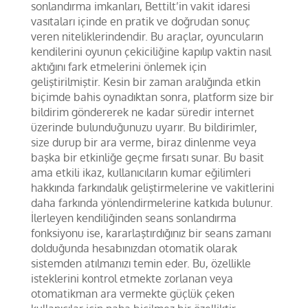
sonlandırma imkanları, Bettilt’in vakit idaresi
vasıtaları içinde en pratik ve doğrudan sonuç
veren niteliklerindendir. Bu araçlar, oyuncuların
kendilerini oyunun çekiciliğine kapılıp vaktin nasıl
aktığını fark etmelerini önlemek için
geliştirilmiştir. Kesin bir zaman aralığında etkin
biçimde bahis oynadıktan sonra, platform size bir
bildirim göndererek ne kadar süredir internet
üzerinde bulunduğunuzu uyarır. Bu bildirimler,
size durup bir ara verme, biraz dinlenme veya
başka bir etkinliğe geçme fırsatı sunar. Bu basit
ama etkili ikaz, kullanıcıların kumar eğilimleri
hakkında farkındalık geliştirmelerine ve vakitlerini
daha farkında yönlendirmelerine katkıda bulunur.
İlerleyen kendiliğinden seans sonlandırma
fonksiyonu ise, kararlaştırdığınız bir seans zamanı
dolduğunda hesabınızdan otomatik olarak
sistemden atılmanızı temin eder. Bu, özellikle
isteklerini kontrol etmekte zorlanan veya
otomatikman ara vermekte güçlük çeken