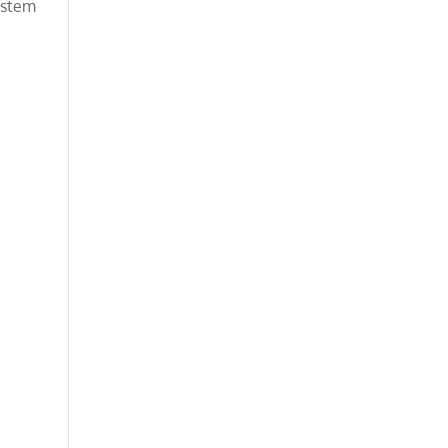
sistem