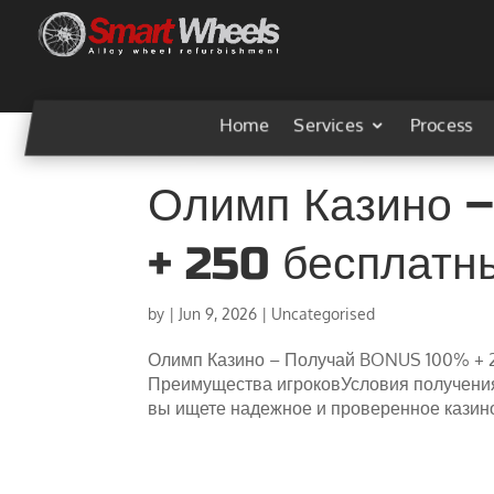
Home
Services
Process
Олимп Казино 
+ 250 бесплатн
by
|
Jun 9, 2026
|
Uncategorised
Олимп Казино – Получай BONUS 100% + 
Преимущества игроковУсловия получения
вы ищете надежное и проверенное казино,