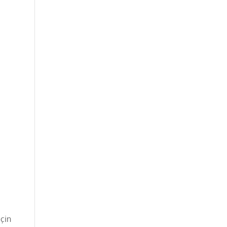
i
için