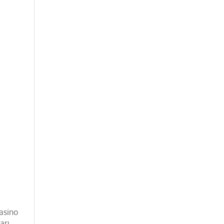
casino
arı