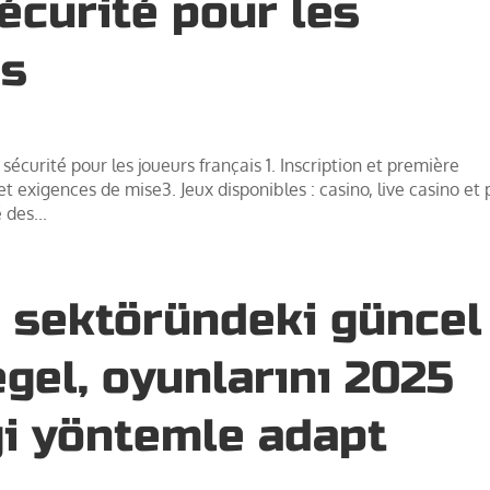
écurité pour les
is
écurité pour les joueurs français 1. Inscription et première
t exigences de mise3. Jeux disponibles : casino, live casino et 
 des...
 sektöründeki güncel
gel, oyunlarını 2025
i yöntemle adapt