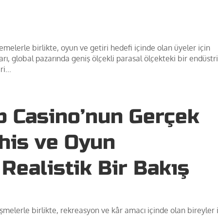
lemelerle birlikte, oyun ve getiri hedefi içinde olan üyeler için
arı, global pazarında geniş ölçekli parasal ölçekteki bir endüstr
i...
p Casino’nun Gerçek
ahis ve Oyun
Realistik Bir Bakış
melerle birlikte, rekreasyon ve kâr amacı içinde olan bireyler 