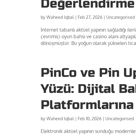
Değerlendirme
by
Waheed Iqbal
|
Feb 27, 2026
|
Uncategorised
İnternet tabanlı aktüel yapının sağladığı iler
çevrimiçi oyun bahsi ve casino alanı altyapıl
dönüşmüştür. Bu yoğun olarak yükselen ticar
PinCo ve Pin U
Yüzü: Dijital B
Platformlarına 
by
Waheed Iqbal
|
Feb 10, 2026
|
Uncategorised
Elektronik aktüel yapının sunduğu modernleş