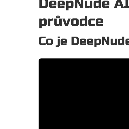
DeepNude AI 
průvodce
Co je DeepNude