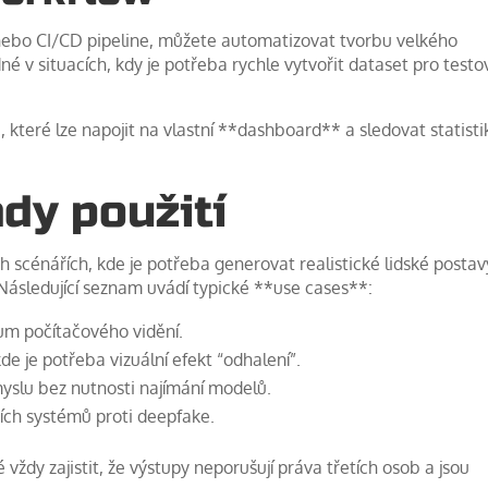
nebo CI/CD pipeline, můžete automatizovat tvorbu velkého
 v situacích, kdy je potřeba rychle vytvořit dataset pro testo
PI, které lze napojit na vlastní **dashboard** a sledovat statisti
dy použití
h scénářích, kde je potřeba generovat realistické lidské posta
Následující seznam uvádí typické **use cases**:
um počítačového vidění.
e je potřeba vizuální efekt “odhalení”.
yslu bez nutnosti najímání modelů.
ních systémů proti deepfake.
é vždy zajistit, že výstupy neporušují práva třetích osob a jsou