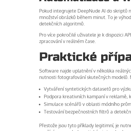
Pokud integrujete DeepNude AI do skriptů 
množství obrázků během minut. To je výhodné
detekčních algoritmů.
Pro více pokročilé uživatele je k dispozici A
zpracování v reálném čase.
Praktické přípa
Software najde uplatnění v několika reálnýc
nutnosti fotografování skutečných modelů. 
Vytváření syntetických datasetů pro výzk
Podpora kreativních kampaní v reklamě, kd
Simulace scénářů v oblasti módního prům
Testování bezpečnostních filtrů a detekč
Přestože jsou tyto příklady legitimní, je nutn