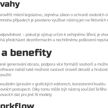
úvahy
rověřit místní legislativu, zejména zákon o ochraně osobních ú
mnoha případech je povoleno využívat nástroj jen na fiktivních
odpovědnost – pokud je výstup určen k veřejnému šíření, je vh
máhá předcházet dezinformacím a nechtěnému poškození reputa
 a benefity
vané generování obrazu, podpora více formátů souborů a možn
Software nabízí také možnost nastavit úroveň detailů a hrubost
použití.
anuálním úpravám v grafických editorech, konzistentní kvalitu
acovních postupech. Díky tomu může být nástroj součástí širšího
vacích dat pro jiné AI modely.
workflow