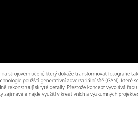
 na strojovém učení, který dokáže transformovat fotografie tak
echnologie používá generativní adversariální sítě (GAN), které se
dně rekonstruují skryté detaily. Přestože koncept vyvolává řadu
y zajímavá a najde využití v kreativních a výzkumných projekte