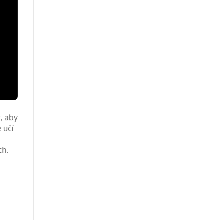
, aby
 učí
ch.