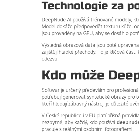
Technologie za p
DeepNude AI používá trénované modely, kt
Model dokáže předpovědět texturu kůže, odst
jsou prováděny na GPU, aby se dosáhlo potře
Výsledná obrazová data jsou poté upravena p
zajišťují hladké přechody. To je klíčová čás
odezvu.
Kdo může Deep
Softwar je určený především pro profesionály
potřebují generovat syntetické obrazy pro t
kteří hledají zábavný nástroj, je důležité uvě
V České republice i v EU platí přísná pravidl
nezbytné, aby každý, kdo používá
deepnude 
pracuje s reálnými osobními fotografiemi.