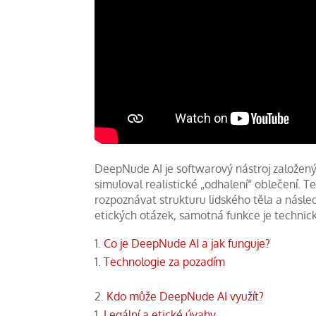
DeepNude AI je softwarový nástroj založený
simuloval realistické „odhalení“ oblečení. T
rozpoznávat strukturu lidského těla a násle
etických otázek, samotná funkce je technick
Co je DeepNude AI a jak funguje?
Technologie za pozadím
Kdo může DeepNude AI využít?
Legální a etické úvahy