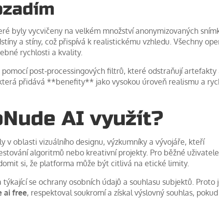
ozadím
eré byly vycvičeny na velkém množství anonymizovaných sním
íny a stíny, což přispívá k realistickému vzhledu. Všechny op
bné rychlosti a kvality.
omocí post‑processingových filtrů, které odstraňují artefakty
t, která přidává **benefity** jako vysokou úroveň realismu a ry
Nude AI využít?
 v oblasti vizuálního designu, výzkumníky a vývojáře, kteří
estování algoritmů nebo kreativní projekty. Pro běžné uživatele
domit si, že platforma může být citlivá na etické limity.
a týkající se ochrany osobních údajů a souhlasu subjektů. Proto 
ai free
, respektoval soukromí a získal výslovný souhlas, pokud