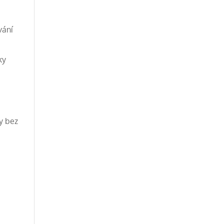
vání
ky
vy bez