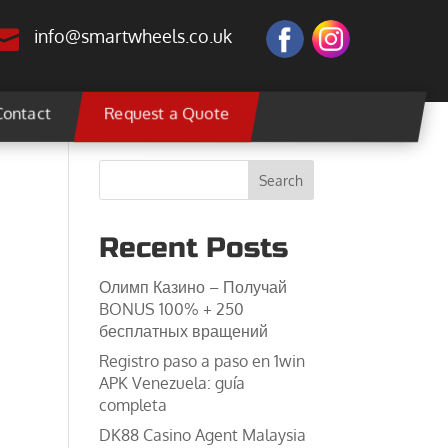

info@smartwheels.co.uk
Contact
Request a Quote
Recent Posts
Олимп Казино – Получай
BONUS 100% + 250
бесплатных вращений
Registro paso a paso en 1win
APK Venezuela: guía
completa
DK88 Casino Agent Malaysia