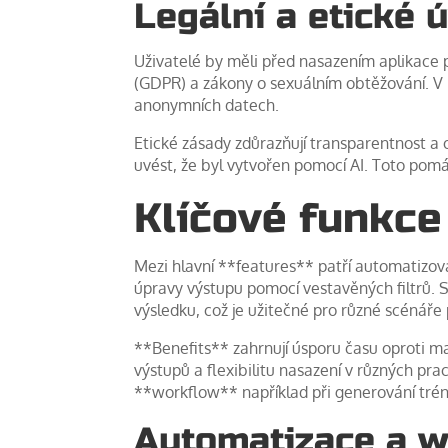
Legální a etické 
Uživatelé by měli před nasazením aplikace p
(GDPR) a zákony o sexuálním obtěžování. V 
anonymních datech.
Etické zásady zdůrazňují transparentnost a 
uvést, že byl vytvořen pomocí AI. Toto po
Klíčové funkce
Mezi hlavní **features** patří automatizo
úpravy výstupu pomocí vestavěných filtrů. 
výsledku, což je užitečné pro různé scénáře 
**Benefits** zahrnují úsporu času oproti m
výstupů a flexibilitu nasazení v různých pr
**workflow** například při generování tréno
Automatizace a 