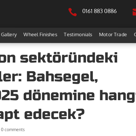

0161 883 0886
Gallery
Wheel Finishes
Testimonials
Motor Trade
on sektöründeki
ler: Bahsegel,
025 dönemine hang
apt edecek?
|
0 comments