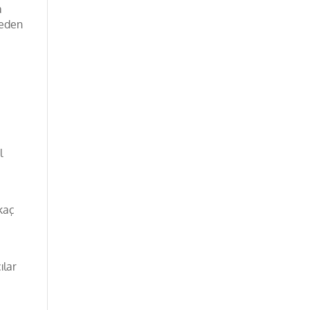
a
 eden
l
rkaç
ılar