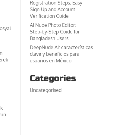
Registration Steps: Easy
Sign‑Up and Account
Verification Guide
AI Nude Photo Editor:
sosyal
Step‑by‑Step Guide for
Bangladesh Users
DeepNude AI: características
in
clave y beneficios para
erek
usuarios en México
Categories
Uncategorised
ek
oyun