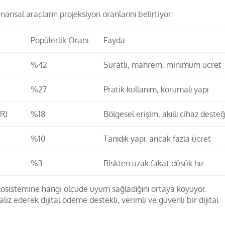
inansal araçların projeksiyon oranlarını belirtiyor:
Popülerlik Oranı
Fayda
%42
Süratli, mahrem, minimum ücret
%27
Pratik kullanım, korumalı yapı
QR)
%18
Bölgesel erişim, akıllı cihaz desteğ
%10
Tanıdık yapı, ancak fazla ücret
%3
Riskten uzak fakat düşük hız
ekosistemine hangi ölçüde uyum sağladığını ortaya koyuyor.
aliz ederek dijital ödeme destekli, verimli ve güvenli bir dijital