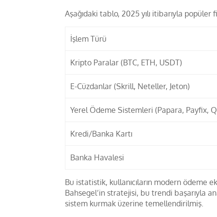
Aşağıdaki tablo, 2025 yılı itibarıyla popüler f
İşlem Türü
Kripto Paralar (BTC, ETH, USDT)
E-Cüzdanlar (Skrill, Neteller, Jeton)
Yerel Ödeme Sistemleri (Papara, Payfix, 
Kredi/Banka Kartı
Banka Havalesi
Bu istatistik, kullanıcıların modern ödeme 
Bahsegel’in stratejisi, bu trendi başarıyla an
sistem kurmak üzerine temellendirilmiş.