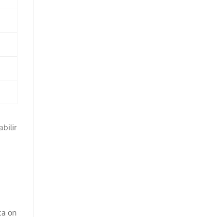
abilir
zca ön