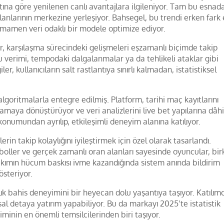
tına göre yenilenen canlı avantajlara ilgileniyor. Tam bu esnad
planlarının merkezine yerleşiyor. Bahsegel, bu trendi erken fark
 tamamen veri odaklı bir modele optimize ediyor.
ar, karşılaşma sürecindeki gelişmeleri eşzamanlı biçimde takip
cu verimi, tempodaki dalgalanmalar ya da tehlikeli ataklar gibi
ler, kullanıcıların salt rastlantıya sınırlı kalmadan, istatistiksel
l algoritmalarla entegre edilmiş. Platform, tarihi maç kayıtlarını
plamaya dönüştürüyor ve veri analizlerini live bet yapılarına dâhi
onumundan ayrılıp, etkileşimli deneyim alanına katılıyor.
in takip kolaylığını iyileştirmek için özel olarak tasarlandı.
mboller ve gerçek zamanlı oran alanları sayesinde oyuncular, bi
takımın hücum baskısı ivme kazandığında sistem anında bildirim
österiyor.
ık bahis deneyimini bir heyecan dolu yaşantıya taşıyor. Katılımc
nsal detaya yatırım yapabiliyor. Bu da markayı 2025’te istatistik
yiminin en önemli temsilcilerinden biri taşıyor.