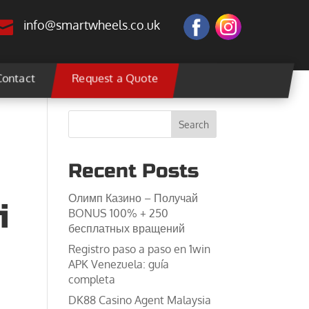

info@smartwheels.co.uk
Contact
Request a Quote
Recent Posts
Олимп Казино – Получай
i
BONUS 100% + 250
бесплатных вращений
Registro paso a paso en 1win
APK Venezuela: guía
completa
DK88 Casino Agent Malaysia