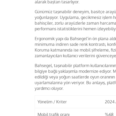
alarak baştan tasarlıyor.
Günümüz taşınabilir deneyim, basitçe arayüz t
yoğunlaşıyor. Uygulama, gecikmesiz işlem hız
bahisçiler, zorlu arayüzlerle zaman harcama
performans istatistiklerini hemen izleyebiliy
Ergonomik yapı da Bahsegel’in ön plana aldığı
minimuma indiren sade renk kontrastı, konfor
Koruma katmanında ise mobil şifreleme, fizik
zamanlayıcıları kullanıcı verilerini güvenceye
Bahsegel, taşınabilir platform kullanıcılarını
bilgiye bağlı yaklaşımla modernize ediyor. M
edildiği veya yoğun saatlerde oyun oranının zi
uyarlamalarına yön veriyor. Bu anlayış, pla
yardımcı oluyor.
Yönelim / Kriter
2024 A
Mobil trafik oranı
%68