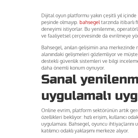
Dijital oyun platformu yakın çeşitli yıl içind
peşinde olmayıp.
bahsegel
tarzında itibarlı 
deneyimi istiyorlar. Bu yenilenme, operatörl
ve faaliyetsel çerçevesinde da evrilmeye yö
Bahsegel, anılan gelişimin ana merkezinde 
alanındaki gelişmeleri gözlemliyor ve müşteri
destekli güvenlik sistemleri ve bilgi incelem
daha önemli konum oynuyor.
Sanal yenilenm
uygulamalı uy
Online evrim, platform sektörünün artık gerek
özellikleri bekliyor: hızlı erişim, kullanıcı o
uygulaması. Bahsegel, oyuncu ihtiyaçlarını u
katılımcı odaklı yaklaşımı merkeze alıyor.