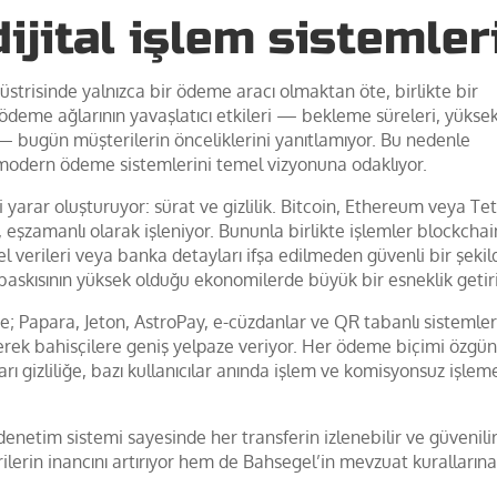
dijital işlem sistemler
üstrisinde yalnızca bir ödeme aracı olmaktan öte, birlikte bir
 ödeme ağlarının yavaşlatıcı etkileri — bekleme süreleri, yükse
 — bugün müşterilerin önceliklerini yanıtlamıyor. Bu nedenle
ve modern ödeme sistemlerini temel vizyonuna odaklıyor.
mli yarar oluşturuyor: sürat ve gizlilik. Bitcoin, Ethereum veya Te
r, eşzamanlı olarak işleniyor. Bununla birlikte işlemler blockchai
el verileri veya banka detayları ifşa edilmeden güvenli bir şekil
baskısının yüksek olduğu ekonomilerde büyük bir esneklik getiri
de; Papara, Jeton, AstroPay, e-cüzdanlar ve QR tabanlı sistemler
erek bahisçilere geniş yelpaze veriyor. Her ödeme biçimi özgü
arı gizliliğe, bazı kullanıcılar anında işlem ve komisyonsuz işlem
 denetim sistemi sayesinde her transferin izlenebilir ve güvenili
ilerin inancını artırıyor hem de Bahsegel’in mevzuat kuralların