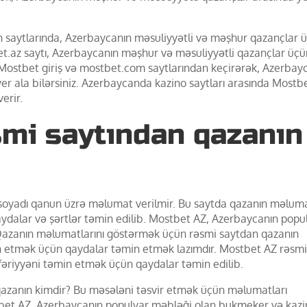
saytlarında, Azerbaycanın məsuliyyətli və məşhur qazançlar 
bet.az saytı, Azerbaycanın məşhur və məsuliyyətli qazançlar üç
 Mostbet giriş və mostbet.com saytlarından keçirərək, Azerbay
er ala bilərsiniz. Azerbaycanda kazino saytları arasında Mostb
erir.
mi saytından qazanın
soyadı qanun üzrə məlumat verilmir. Bu saytda qazanın məluma
ydalar və şərtlər təmin edilib. Mostbet AZ, Azerbaycanın popu
 Qazanın məlumatlarını göstərmək üçün rəsmi saytdan qazanın
n etmək üçün qaydalar təmin etmək lazımdır. Mostbet AZ rəsm
fəriyyəni təmin etmək üçün qaydalar təmin edilib.
azanın kimdir? Bu məsələni təsvir etmək üçün məlumatları
stbet AZ, Azerbaycanın populyar məbləği olan bukmeker və kaz