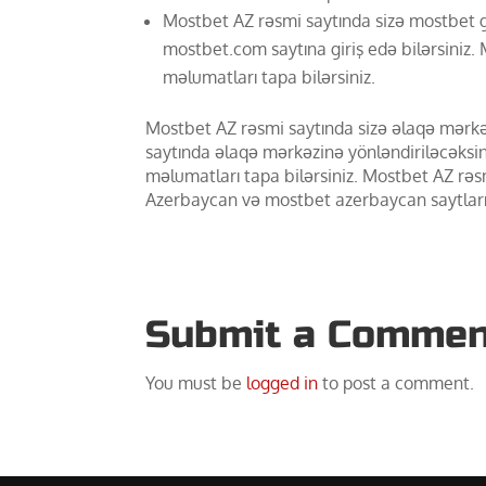
Mostbet AZ rəsmi saytında sizə mostbet gir
mostbet.com saytına giriş edə bilərsini
məlumatları tapa bilərsiniz.
Mostbet AZ rəsmi saytında sizə əlaqə mərkə
saytında əlaqə mərkəzinə yönləndiriləcəks
məlumatları tapa bilərsiniz. Mostbet AZ rəs
Azerbaycan və mostbet azerbaycan saytların
Submit a Commen
You must be
logged in
to post a comment.