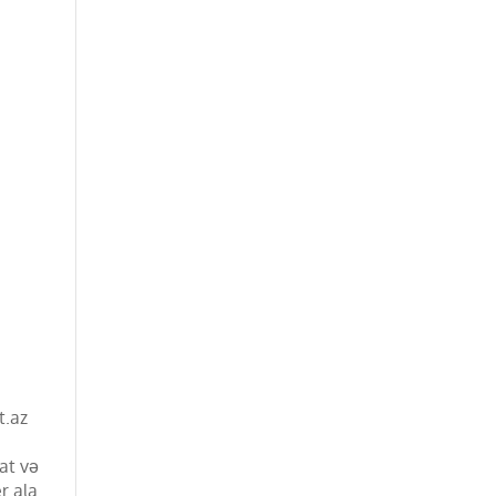
t.az
at və
r ala