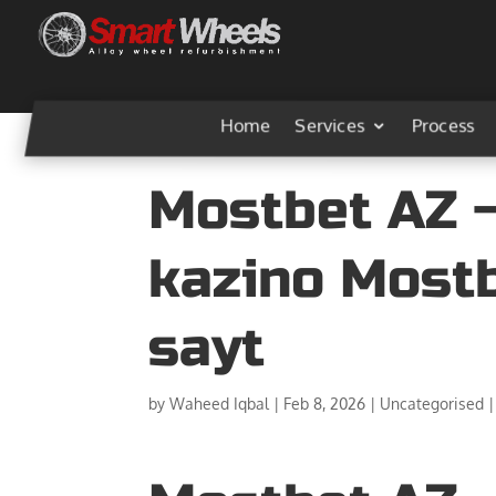
Home
Services
Process
Mostbet AZ 
kazino Mostb
sayt
by
Waheed Iqbal
|
Feb 8, 2026
|
Uncategorised