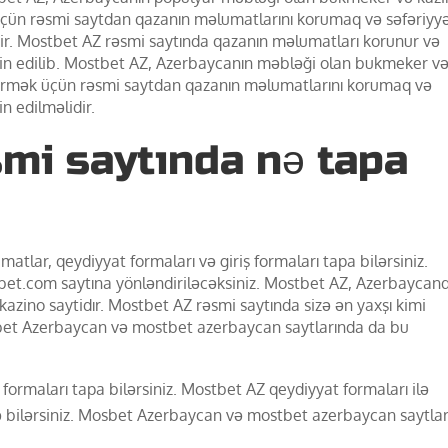
üçün rəsmi saytdan qazanın məlumatlarını korumaq və səfəriyy
r. Mostbet AZ rəsmi saytında qazanın məlumatları korunur və
in edilib. Mostbet AZ, Azerbaycanın məbləği olan bukmeker v
tərmək üçün rəsmi saytdan qazanın məlumatlarını korumaq və
n edilməlidir.
mi saytında nə tapa
atlar, qeydiyyat formaları və giriş formaları tapa bilərsiniz.
tbet.com saytına yönləndiriləcəksiniz. Mostbet AZ, Azerbaycan
azino saytidır. Mostbet AZ rəsmi saytında sizə ən yaxşı kimi
osbet Azerbaycan və mostbet azerbaycan saytlarında da bu
formaları tapa bilərsiniz. Mostbet AZ qeydiyyat formaları ilə
 bilərsiniz. Mosbet Azerbaycan və mostbet azerbaycan saytla