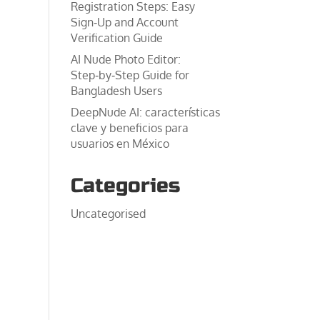
Registration Steps: Easy
Sign‑Up and Account
Verification Guide
AI Nude Photo Editor:
Step‑by‑Step Guide for
Bangladesh Users
DeepNude AI: características
clave y beneficios para
usuarios en México
Categories
Uncategorised