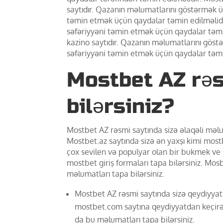
saytıdır. Qazanın məlumatlarını göstərmək 
təmin etmək üçün qaydalar təmin edilməlidi
səfəriyyəni təmin etmək üçün qaydalar təm
kazino saytıdır. Qazanın məlumatlarını gös
səfəriyyəni təmin etmək üçün qaydalar təmi
Mostbet AZ rəs
bilərsiniz?
Mostbet AZ rəsmi saytında sizə əlaqəli məlum
Mostbet.az saytında sizə ən yaxşı kimi mos
çox sevilen və populyar olan bir bukmek ve k
mostbet giriş formaları tapa bilərsiniz. M
məlumatları tapa bilərsiniz.
Mostbet AZ rəsmi saytında sizə qeydiyyat 
mostbet.com saytına qeydiyyatdan keçirə
da bu məlumatları tapa bilərsiniz.