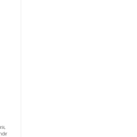
e
sı,
ndır