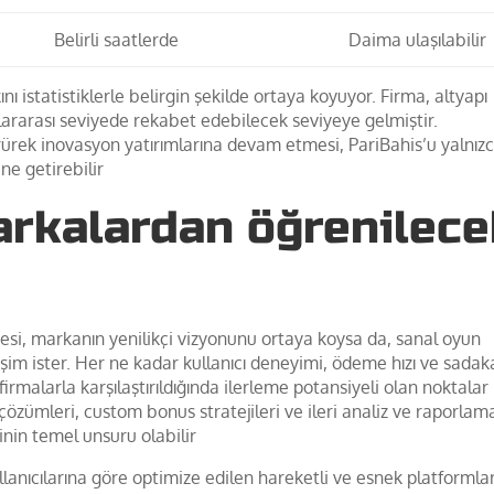
Belirli saatlerde
Daima ulaşılabilir
nı istatistiklerle belirgin şekilde ortaya koyuyor. Firma, altyapı
ararası seviyede rekabet edebilecek seviyeye gelmiştir.
ek inovasyon yatırımlarına devam etmesi, PariBahis’u yalnızc
ine getirebilir
arkalardan öğrenilece
si, markanın yenilikçi vizyonunu ortaya koysa da, sanal oyun
şim ister. Her ne kadar kullanıcı deneyimi, ödeme hızı ve sadak
firmalarla karşılaştırıldığında ilerleme potansiyeli olan noktalar
çözümleri, custom bonus stratejileri ve ileri analiz ve raporlam
inin temel unsuru olabilir
llanıcılarına göre optimize edilen hareketli ve esnek platformlar