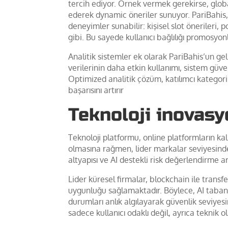
tercih ediyor. Örnek vermek gerekirse, globa
ederek dynamic öneriler sunuyor. PariBahis
deneyimler sunabilir: kişisel slot önerileri, 
gibi. Bu sayede kullanıcı bağlılığı promosyo
Analitik sistemler ek olarak PariBahis’un gel
verilerinin daha etkin kullanımı, sistem gü
Optimized analitik çözüm, katılımcı kategoril
başarısını artırır
Teknoloji inovasy
Teknoloji platformu, online platformların kal
olmasına rağmen, lider markalar seviyesind
altyapısı ve AI destekli risk değerlendirme 
Lider küresel firmalar, blockchain ile trans
uygunluğu sağlamaktadır. Böylece, AI tabanlı
durumları anlık algılayarak güvenlik seviyesin
sadece kullanıcı odaklı değil, ayrıca teknik o