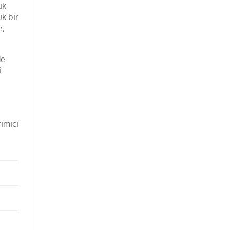
ik
k bir
e,
de
i
rimiçi