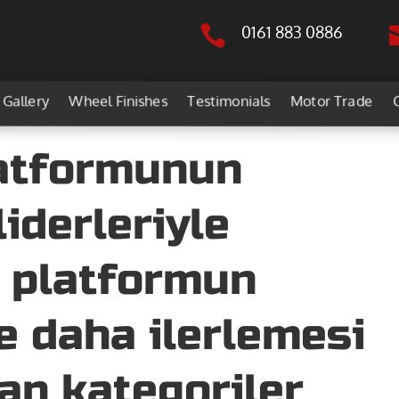

0161 883 0886
Gallery
Wheel Finishes
Testimonials
Motor Trade
latformunun
liderleriyle
— platformun
ve daha ilerlemesi
lan kategoriler