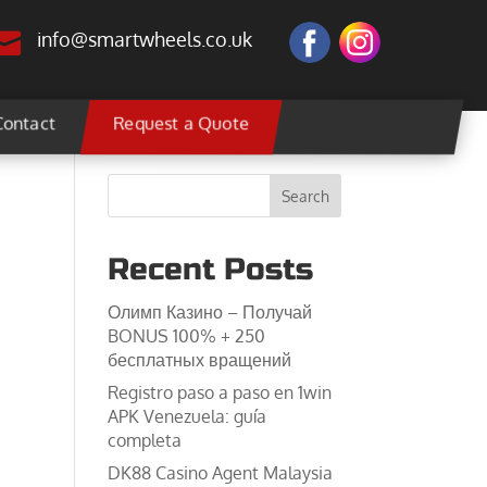

info@smartwheels.co.uk
Contact
Request a Quote
Recent Posts
Олимп Казино – Получай
BONUS 100% + 250
бесплатных вращений
Registro paso a paso en 1win
APK Venezuela: guía
completa
DK88 Casino Agent Malaysia