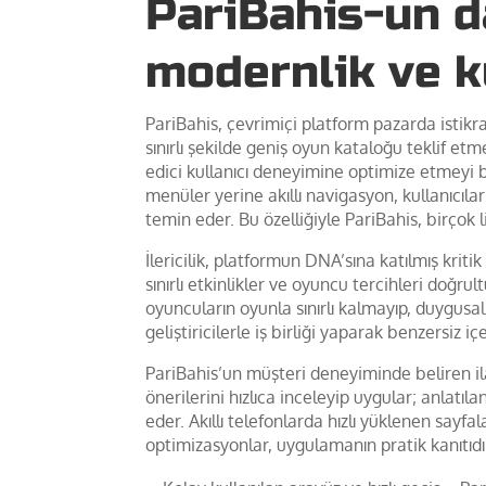
PariBahis-un da
modernlik ve k
PariBahis, çevrimiçi platform pazarda istikra
sınırlı şekilde geniş oyun kataloğu teklif etme
edici kullanıcı deneyimine optimize etmeyi b
menüler yerine akıllı navigasyon, kullanıcıla
temin eder. Bu özelliğiyle PariBahis, birçok
İlericilik, platformun DNA’sına katılmış kriti
sınırlı etkinlikler ve oyuncu tercihleri doğrult
oyuncuların oyunla sınırlı kalmayıp, duygus
geliştiricilerle iş birliği yaparak benzersiz
PariBahis’un müşteri deneyiminde beliren ila
önerilerini hızlıca inceleyip uygular; anlatı
eder. Akıllı telefonlarda hızlı yüklenen sayf
optimizasyonlar, uygulamanın pratik kanıtıdı