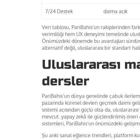
7/24 Destek
daima açık
Veri tablosu, PariBahis’un rakiplerinden farkı
verimliliği hem UX deneyimi temelinde ulusl
Önümüzdeki dönemde bu avantajları sürdürür
alternatif değil, uluslararası bir standart hal
Uluslararası m
dersler
PariBahis’un dünya genelinde çabuk ilerleme
pazarında küresel devleri geçmek daimi geli
sistemi açısından güçlü olsa da, uluslararası 
mevcut. yapay zekâ ile güçlendirilmiş öneri 
sistemleri, PariBahis’un önümüzdeki gelişim
Şu anki sanal eğlence trendleri, platform ku