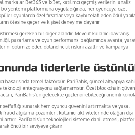
l markalar Bet365 ve 1xBet, katılımcı geçmiş verilerini analiz
, bu yöntemi platformuna uyguladığında, her oyuncuya özel
popüler oyunlarda özel fırsatlar veya kaybı telafi eden ödül yapıla
nların ötesine geçer ve kişisel deneyime dayanır
iştirmesi gereken bir diğer alandır. Mevcut kullanıcı davranış
venliği, pazarlama ve oyun performansı bağlamında avantaj yarat
erini optimize eder, dolandırıcılık riskini azaltır ve kampanya
onunda liderlerle üstünl
ıcı başarısında temel faktördür. PariBahis, güncel altyapıya sah
e teknoloji entegrasyonu sağlamamıştır. Özel blockchain güven
araçları, PariBahis’un gelecekte güçlendirebileceği önemli konul
fer şeffaflığı sunarak hem oyuncu güvenini artırmakta ve yasal
 fraud algılama çözümleri, kullanıcı aktivitelerinde olağan dışı
i artırır. PariBahis’un teknolojileri sisteme dahil etmesi, platf
larak öncü bir seviyeye çıkarır