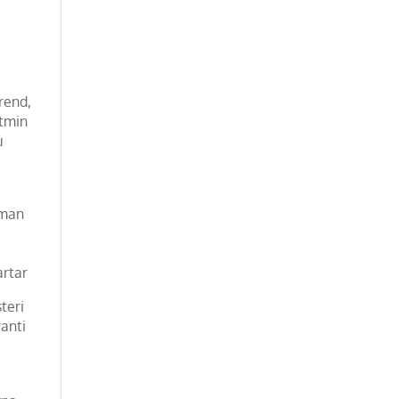
Brend,
atmin
ı
zaman
artar
teri
ranti