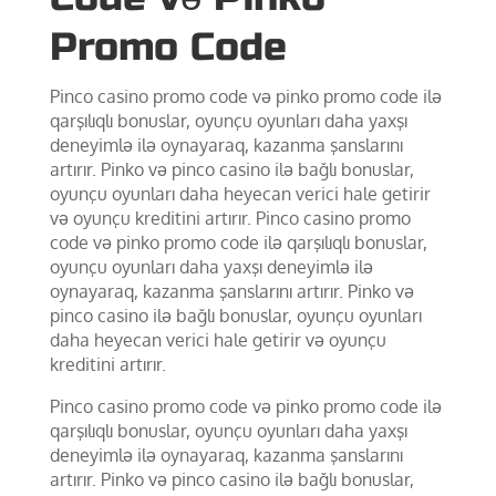
Promo Code
Pinco casino promo code və pinko promo code ilə
qarşılıqlı bonuslar, oyunçu oyunları daha yaxşı
deneyimlə ilə oynayaraq, kazanma şanslarını
artırır. Pinko və pinco casino ilə bağlı bonuslar,
oyunçu oyunları daha heyecan verici hale getirir
və oyunçu kreditini artırır. Pinco casino promo
code və pinko promo code ilə qarşılıqlı bonuslar,
oyunçu oyunları daha yaxşı deneyimlə ilə
oynayaraq, kazanma şanslarını artırır. Pinko və
pinco casino ilə bağlı bonuslar, oyunçu oyunları
daha heyecan verici hale getirir və oyunçu
kreditini artırır.
Pinco casino promo code və pinko promo code ilə
qarşılıqlı bonuslar, oyunçu oyunları daha yaxşı
deneyimlə ilə oynayaraq, kazanma şanslarını
artırır. Pinko və pinco casino ilə bağlı bonuslar,