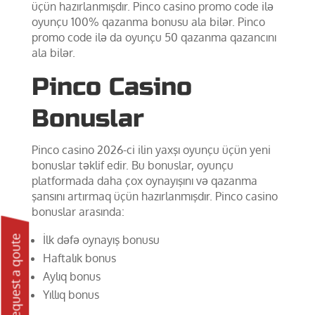
üçün hazırlanmışdır. Pinco casino promo code ilə
oyunçu 100% qazanma bonusu ala bilər. Pinco
promo code ilə da oyunçu 50 qazanma qazancını
ala bilər.
Pinco Casino
Bonuslar
Pinco casino 2026-ci ilin yaxşı oyunçu üçün yeni
bonuslar təklif edir. Bu bonuslar, oyunçu
platformada daha çox oynayışını və qazanma
şansını artırmaq üçün hazırlanmışdır. Pinco casino
bonuslar arasında:
İlk dəfə oynayış bonusu
Request a qoute
Haftalık bonus
Aylıq bonus
Yıllıq bonus