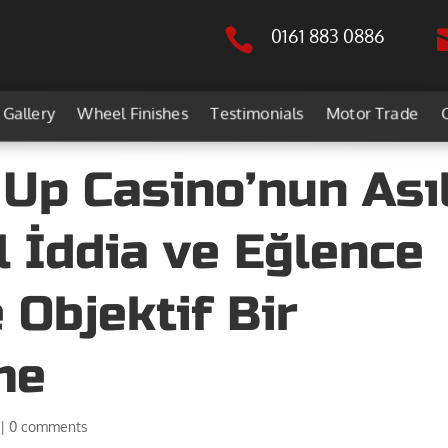

0161 883 0886
Gallery
Wheel Finishes
Testimonials
Motor Trade
 Up Casino’nun Ası
l İddia ve Eğlence
 Objektif Bir
me
|
0 comments