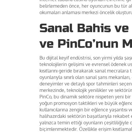
belirlemeden önce, her oyuncunun bu tür al
okumaları anlaması merkezi öncelik oluşturur
Sanal Bahis ve
ve PinCo’nun M
Bu dijital keyif endüstrisi, son yirmi yılda şaş
teknolojilerin gelişimi ve evrensel ödenek us
kısıtlarını geride bırakarak sanal mecralara
oyunlarıyla sınırlı olan sanal şans mekanları
deneyimler ve detaylı spor tahminleri seçen
merkezinde, teknolojik yenilikler ve sektörü
PinCo, bu dinamik sektöre nispeten yeni bir 
yoğun promosyon taktikleri ve büyük eğlence
kullanıcılarına zengin bir eğlence yaşantısı v
halihazırdaki sektörün başatlarıyla rekabet
yalnızca temin ettiği oyunların çeşitliliğiyle
biçimlenmektedir. Özellikle erişim kısıtlamal