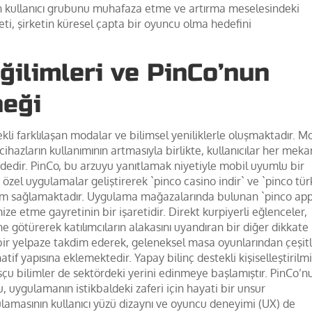
ın kullanıcı grubunu muhafaza etme ve artırma meselesindeki
eti, şirketin küresel çapta bir oyuncu olma hedefini
ğilimleri ve PinCo’nun
neği
kli farklılaşan modalar ve bilimsel yeniliklerle oluşmaktadır. M
l cihazların kullanımının artmasıyla birlikte, kullanıcılar her mek
ndedir. PinCo, bu arzuyu yanıtlamak niyetiyle mobil uyumlu bir
 özel uygulamalar geliştirerek `pinco casino indir` ve `pinco tür
erişim sağlamaktadır. Uygulama mağazalarında bulunan `pinco app
ize etme gayretinin bir işaretidir. Direkt kurpiyerli eğlenceler,
e götürerek katılımcıların alakasını uyandıran bir diğer dikkate
 bir yelpaze takdim ederek, geleneksel masa oyunlarından çeşitl
tif yapısına eklemektedir. Yapay bilinç destekli kişiselleştirilm
luşçu bilimler de sektördeki yerini edinmeye başlamıştır. PinCo’
 uygulamanın istikbaldeki zaferi için hayati bir unsur
gulamasının kullanıcı yüzü dizaynı ve oyuncu deneyimi (UX) de