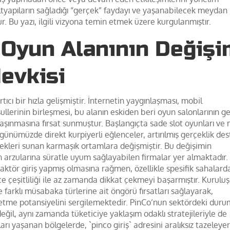
tyapıların sağladığı “gerçek” faydayı ve yaşanabilecek meydan
. Bu yazı, ilgili vizyona temin etmek üzere kurgulanmıştır.
 Oyun Alanının Değişi
evkisi
ırtıcı bir hızla gelişmiştir. İnternetin yaygınlaşması, mobil
ullerinin birleşmesi, bu alanın eskiden beri oyun salonlarının g
 taşınmasına fırsat sunmuştur. Başlangıçta sade slot oyunları ve
, günümüzde direkt kurpiyerli eğlenceler, artırılmış gerçeklik des
ekleri sunan karmaşık ortamlara değişmiştir. Bu değişimin
n arzularına süratle uyum sağlayabilen firmalar yer almaktadır.
aktör giriş yapmış olmasına rağmen, özellikle spesifik sahalard
 çeşitliliği ile az zamanda dikkat çekmeyi başarmıştır. Kuruluş
e farklı müsabaka türlerine ait öngörü fırsatları sağlayarak,
 etme potansiyelini sergilemektedir. PinCo’nun sektördeki duru
 değil, aynı zamanda tüketiciye yaklaşım odaklı stratejileriyle de
arı yaşanan bölgelerde, `pinco giriş` adresini aralıksız tazeleye