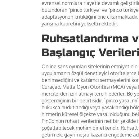
evrensel normlara riayetle devamlı geliştir
bulunduran `pinco türkiye` ve `pinco türkiye 
adaptasyonun kritikliğini öne çıkarmaktadı
yarışma kudretini yükseltmektedir.
Ruhsatlandırma v
Başlangıç Veriler
Online şans oyunları sitelerinin emniyetinin e
uygulamanın özgül denetleyici otoritelerce be
benimsediğini ve katılımcı sermayelerini ko
Curaçao, Malta Oyun Otoritesi (MGA) veya B
mercilerden izin almayı tercih ederler. Bu ye
gösterdiğinin bir belirtisidir. `pinco yasal m
hukukça hudutlandığı veya yasaklandığı bölgel
hizmetin küresel ölçekte yasal olduğunu belir
PinCo’nun ruhsat verilerinin net bir şekilde
çoğaltabilecek mühim bir etkendir. Ruhsatlı 
getirmek, gayrimeşru kazancı engelleme ad