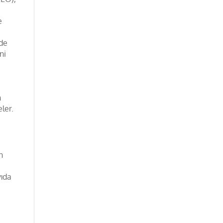
e
ede
ni
n
ler.
n
yıda