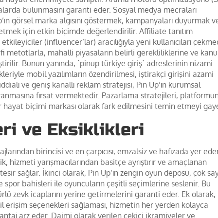
ralarda bulunmasını garanti eder. Sosyal medya mecraları
p’ın görsel marka algısını göstermek, kampanyaları duyurmak v
 etmek için etkin biçimde değerlendirilir. Affiliate tanıtım
kileyiciler (influencer’lar) aracılığıyla yeni kullanıcıları çekm
afi metotlarla, mahalli piyasaların belirli gerekliliklerine ve kanu
rilir. Bunun yanında, `pinup türkiye giriş` adreslerinin nizami
eriyle mobil yazılımların özendirilmesi, iştirakçi girişini azami
ddialı ve geniş kanallı reklam stratejisi, Pin Up’ın kurumsal
zanmasına fırsat vermektedir. Pazarlama stratejileri, platformu
r hayat biçimi markası olarak fark edilmesini temin etmeyi gaye
ri ve Eksiklikleri
larından birincisi ve en çarpıcısı, emzalsiz ve hafızada yer ede
tetik, hizmeti yarışmacılarından basitçe ayrıştırır ve amaçlanan
 tesir sağlar. İkinci olarak, Pin Up’ın zengin oyun deposu, çok sa
e spor bahisleri ile oyuncuların çeşitli seçimlerine seslenir. Bu
türlü zevk icaplarını yerine getirmelerini garanti eder. Ek olarak,
bil erişim seçenekleri sağlaması, hizmetin her yerden kolayca
vantaj arz eder. Daimi olarak verilen çekici ikramiyeler ve