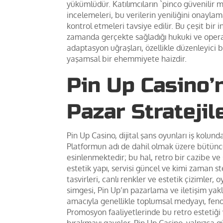
yükümlüdür. Katılımcıların `pinco güvenilir m
incelemeleri, bu verilerin yeniliğini onayl
kontrol etmeleri tavsiye edilir. Bu çeşit bir 
zamanda gerçekte sağladığı hukuki ve operas
adaptasyon uğraşları, özellikle düzenleyici ba
yaşamsal bir ehemmiyete haizdir.
Pin Up Casino’
Pazar Stratejil
Pin Up Casino, dijital şans oyunları iş kolu
Platformun adı de dahil olmak üzere bütüncül 
esinlenmektedir; bu hal, retro bir cazibe v
estetik yapı, servisi güncel ve kimi zaman ste
tasvirleri, canlı renkler ve estetik çizimler
simgesi, Pin Up’ın pazarlama ve iletişim yak
amacıyla genellikle toplumsal medyayı, fenom
Promosyon faaliyetlerinde bu retro estetiği v