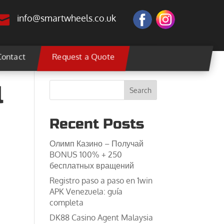

info@smartwheels.co.uk
Contact
Request a Quote
l
Recent Posts
Олимп Казино – Получай
BONUS 100% + 250
бесплатных вращений
Registro paso a paso en 1win
APK Venezuela: guía
completa
DK88 Casino Agent Malaysia