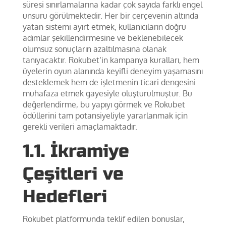
süresi sınırlamalarına kadar çok sayıda farklı engel
unsuru görülmektedir. Her bir çerçevenin altında
yatan sistemi ayırt etmek, kullanıcıların doğru
adımlar şekillendirmesine ve beklenebilecek
olumsuz sonuçların azaltılmasına olanak
tanıyacaktır. Rokubet’in kampanya kuralları, hem
üyelerin oyun alanında keyifli deneyim yaşamasını
desteklemek hem de işletmenin ticari dengesini
muhafaza etmek gayesiyle oluşturulmuştur. Bu
değerlendirme, bu yapıyı görmek ve Rokubet
ödüllerini tam potansiyeliyle yararlanmak için
gerekli verileri amaçlamaktadır.
1.1. İkramiye
Çeşitleri ve
Hedefleri
Rokubet platformunda teklif edilen bonuslar,