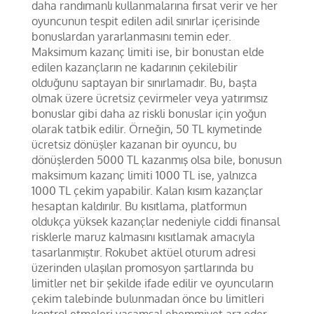
daha randımanlı kullanmalarına fırsat verir ve her
oyuncunun tespit edilen adil sınırlar içerisinde
bonuslardan yararlanmasını temin eder.
Maksimum kazanç limiti ise, bir bonustan elde
edilen kazançların ne kadarının çekilebilir
olduğunu saptayan bir sınırlamadır. Bu, başta
olmak üzere ücretsiz çevirmeler veya yatırımsız
bonuslar gibi daha az riskli bonuslar için yoğun
olarak tatbik edilir. Örneğin, 50 TL kıymetinde
ücretsiz dönüşler kazanan bir oyuncu, bu
dönüşlerden 5000 TL kazanmış olsa bile, bonusun
maksimum kazanç limiti 1000 TL ise, yalnızca
1000 TL çekim yapabilir. Kalan kısım kazançlar
hesaptan kaldırılır. Bu kısıtlama, platformun
oldukça yüksek kazançlar nedeniyle ciddi finansal
risklerle maruz kalmasını kısıtlamak amacıyla
tasarlanmıştır. Rokubet aktüel oturum adresi
üzerinden ulaşılan promosyon şartlarında bu
limitler net bir şekilde ifade edilir ve oyuncuların
çekim talebinde bulunmadan önce bu limitleri