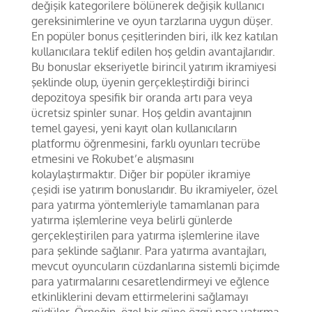
değişik kategorilere bölünerek değişik kullanıcı
gereksinimlerine ve oyun tarzlarına uygun düşer.
En popüler bonus çeşitlerinden biri, ilk kez katılan
kullanıcılara teklif edilen hoş geldin avantajlarıdır.
Bu bonuslar ekseriyetle birincil yatırım ikramiyesi
şeklinde olup, üyenin gerçekleştirdiği birinci
depozitoya spesifik bir oranda artı para veya
ücretsiz spinler sunar. Hoş geldin avantajının
temel gayesi, yeni kayıt olan kullanıcıların
platformu öğrenmesini, farklı oyunları tecrübe
etmesini ve Rokubet’e alışmasını
kolaylaştırmaktır. Diğer bir popüler ikramiye
çeşidi ise yatırım bonuslarıdır. Bu ikramiyeler, özel
para yatırma yöntemleriyle tamamlanan para
yatırma işlemlerine veya belirli günlerde
gerçekleştirilen para yatırma işlemlerine ilave
para şeklinde sağlanır. Para yatırma avantajları,
mevcut oyuncuların cüzdanlarına sistemli biçimde
para yatırmalarını cesaretlendirmeyi ve eğlence
etkinliklerini devam ettirmelerini sağlamayı