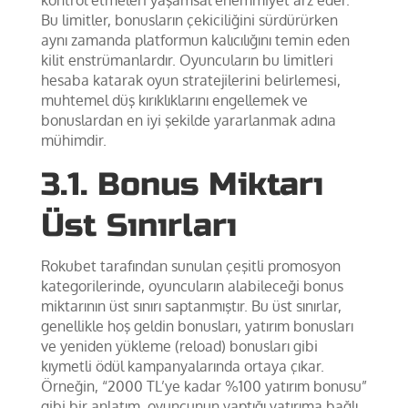
kontrol etmeleri yaşamsal ehemmiyet arz eder.
Bu limitler, bonusların çekiciliğini sürdürürken
aynı zamanda platformun kalıcılığını temin eden
kilit enstrümanlardır. Oyuncuların bu limitleri
hesaba katarak oyun stratejilerini belirlemesi,
muhtemel düş kırıklıklarını engellemek ve
bonuslardan en iyi şekilde yararlanmak adına
mühimdir.
3.1. Bonus Miktarı
Üst Sınırları
Rokubet tarafından sunulan çeşitli promosyon
kategorilerinde, oyuncuların alabileceği bonus
miktarının üst sınırı saptanmıştır. Bu üst sınırlar,
genellikle hoş geldin bonusları, yatırım bonusları
ve yeniden yükleme (reload) bonusları gibi
kıymetli ödül kampanyalarında ortaya çıkar.
Örneğin, “2000 TL’ye kadar %100 yatırım bonusu”
gibi bir anlatım, oyuncunun yaptığı yatırıma bağlı