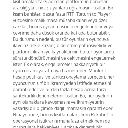
kısıtlamaları tarzı adımlar, platformun bonuslar
aracılığıyla sınırsız ziyanlara uğramasını kısıtlar. Bir
kısım bahisler, başta fazla RTP (Return to Player)
yüzdesine malik masa müsabakaları veya özel
çarklar, bonus oynanması için engellenebilir veya
çevrime daha düşük oranda katkıda bulunabilir.
Bu durumun nedeni, bu tür oyunların oyuncuya
ilave az riskle kazanç elde etme potansiyelidir ve
platform, ikramiye kaynaklarının bu tür oyunlarda
süratle döndürülmesini ve çekilmesini engellemek
ister. Ek olarak, engellemeler hakkaniyetli bir
oyun ortamı yaratmaya hizmet eder. Münferit
hesap politikası ve tanıtıcı onaylama süreçleri, her
oyuncunun sırf bir ikramiyeden istifade etmesini
garanti eder ve birden fazla hesap açma tarzı
sahtekarlık denemelerini kısıtlar. Bu, her üyelerin
aynı olanaklara kavuşmasını ve ikramiyelerin
yasadışı bir biçimde dağıtılmamasını garanti eder.
Nihayetinde, bonus kısıtlamaları, hem Rokubet’in
operasyonel istikrarını muhafaza etmek hem de
oyunculara hakkaniyetli, açık ve devamlı bir