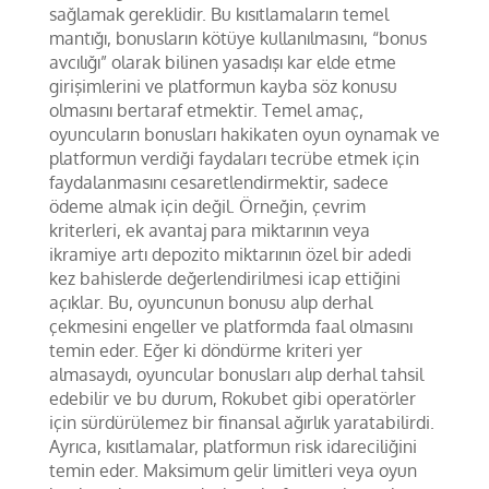
sağlamak gereklidir. Bu kısıtlamaların temel
mantığı, bonusların kötüye kullanılmasını, “bonus
avcılığı” olarak bilinen yasadışı kar elde etme
girişimlerini ve platformun kayba söz konusu
olmasını bertaraf etmektir. Temel amaç,
oyuncuların bonusları hakikaten oyun oynamak ve
platformun verdiği faydaları tecrübe etmek için
faydalanmasını cesaretlendirmektir, sadece
ödeme almak için değil. Örneğin, çevrim
kriterleri, ek avantaj para miktarının veya
ikramiye artı depozito miktarının özel bir adedi
kez bahislerde değerlendirilmesi icap ettiğini
açıklar. Bu, oyuncunun bonusu alıp derhal
çekmesini engeller ve platformda faal olmasını
temin eder. Eğer ki döndürme kriteri yer
almasaydı, oyuncular bonusları alıp derhal tahsil
edebilir ve bu durum, Rokubet gibi operatörler
için sürdürülemez bir finansal ağırlık yaratabilirdi.
Ayrıca, kısıtlamalar, platformun risk idareciliğini
temin eder. Maksimum gelir limitleri veya oyun