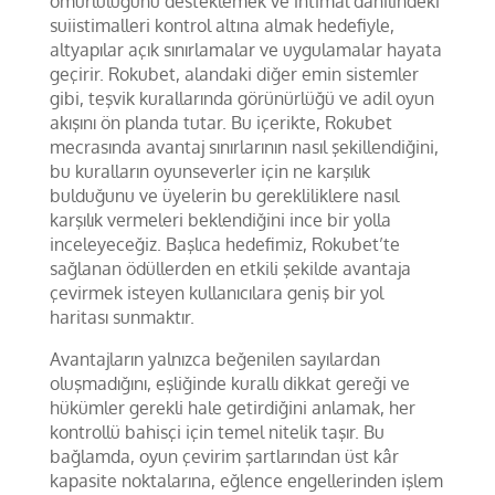
ömürlülüğünü desteklemek ve ihtimal dahilindeki
suiistimalleri kontrol altına almak hedefiyle,
altyapılar açık sınırlamalar ve uygulamalar hayata
geçirir. Rokubet, alandaki diğer emin sistemler
gibi, teşvik kurallarında görünürlüğü ve adil oyun
akışını ön planda tutar. Bu içerikte, Rokubet
mecrasında avantaj sınırlarının nasıl şekillendiğini,
bu kuralların oyunseverler için ne karşılık
bulduğunu ve üyelerin bu gerekliliklere nasıl
karşılık vermeleri beklendiğini ince bir yolla
inceleyeceğiz. Başlıca hedefimiz, Rokubet’te
sağlanan ödüllerden en etkili şekilde avantaja
çevirmek isteyen kullanıcılara geniş bir yol
haritası sunmaktır.
Avantajların yalnızca beğenilen sayılardan
oluşmadığını, eşliğinde kurallı dikkat gereği ve
hükümler gerekli hale getirdiğini anlamak, her
kontrollü bahisçi için temel nitelik taşır. Bu
bağlamda, oyun çevirim şartlarından üst kâr
kapasite noktalarına, eğlence engellerinden işlem