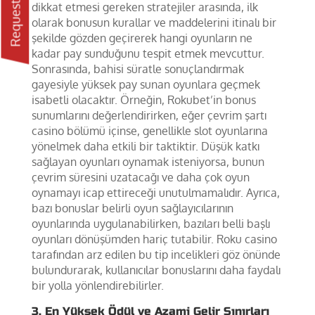
Request a qoute
dikkat etmesi gereken stratejiler arasında, ilk
olarak bonusun kurallar ve maddelerini itinalı bir
şekilde gözden geçirerek hangi oyunların ne
kadar pay sunduğunu tespit etmek mevcuttur.
Sonrasında, bahisi süratle sonuçlandırmak
gayesiyle yüksek pay sunan oyunlara geçmek
isabetli olacaktır. Örneğin, Rokubet’in bonus
sunumlarını değerlendirirken, eğer çevrim şartı
casino bölümü içinse, genellikle slot oyunlarına
yönelmek daha etkili bir taktiktir. Düşük katkı
sağlayan oyunları oynamak isteniyorsa, bunun
çevrim süresini uzatacağı ve daha çok oyun
oynamayı icap ettireceği unutulmamalıdır. Ayrıca,
bazı bonuslar belirli oyun sağlayıcılarının
oyunlarında uygulanabilirken, bazıları belli başlı
oyunları dönüşümden hariç tutabilir. Roku casino
tarafından arz edilen bu tip incelikleri göz önünde
bulundurarak, kullanıcılar bonuslarını daha faydalı
bir yolla yönlendirebilirler.
3. En Yüksek Ödül ve Azami Gelir Sınırları