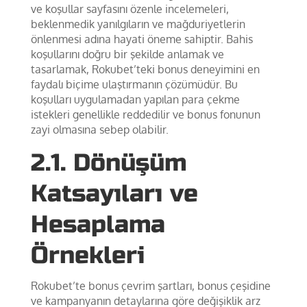
ve koşullar sayfasını özenle incelemeleri,
beklenmedik yanılgıların ve mağduriyetlerin
önlenmesi adına hayati öneme sahiptir. Bahis
koşullarını doğru bir şekilde anlamak ve
tasarlamak, Rokubet’teki bonus deneyimini en
faydalı biçime ulaştırmanın çözümüdür. Bu
koşulları uygulamadan yapılan para çekme
istekleri genellikle reddedilir ve bonus fonunun
zayi olmasına sebep olabilir.
2.1. Dönüşüm
Katsayıları ve
Hesaplama
Örnekleri
Rokubet’te bonus çevrim şartları, bonus çeşidine
ve kampanyanın detaylarına göre değişiklik arz