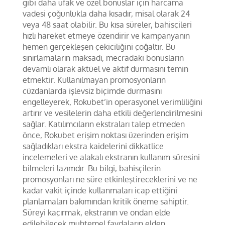
gibi daha ufak ve özel bonuslar için harcama
vadesi çoğunlukla daha kısadır, misal olarak 24
veya 48 saat olabilir. Bu kısa süreler, bahisçileri
hızlı hareket etmeye özendirir ve kampanyanın
hemen gerçekleşen çekiciliğini çoğaltır. Bu
sınırlamaların maksadı, mecradaki bonusların
devamlı olarak aktüel ve aktif durmasını temin
etmektir. Kullanılmayan promosyonların
cüzdanlarda işlevsiz biçimde durmasını
engelleyerek, Rokubet’in operasyonel verimliliğini
artırır ve vesilelerin daha etkili değerlendirilmesini
sağlar. Katılımcıların ekstraları talep etmeden
önce, Rokubet erişim noktası üzerinden erişim
sağladıkları ekstra kaidelerini dikkatlice
incelemeleri ve alakalı ekstranın kullanım süresini
bilmeleri lazımdır. Bu bilgi, bahisçilerin
promosyonları ne süre etkinleştireceklerini ve ne
kadar vakit içinde kullanmaları icap ettiğini
planlamaları bakımından kritik öneme sahiptir.
Süreyi kaçırmak, ekstranın ve ondan elde
edilebilecek muhtemel faydaların elden