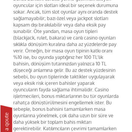
oyuncular için slotları ideal bir seçenek durumuna
sokar. Ancak, tüm slot oyunlar aynı oranda destek
sağlamayabilir; bazı özel veya jackpot slotları
kapsam dışı bırakılabilir veya daha eksik pay
sunabilir. Öte yandan, masa oyun tipleri
(blackjack, rulet, bakara) ve canlı casino oyunları
sıklıkla dönüşüm kuralına daha az yüzdelerde pay
verir. Örneğin, bir masa oyun tipinin katkı oranı
%10 ise, bu oyunda yaptığınız her 100 TL’lik
bahisin, dönüşüm tutarınızdan yalnızca 10 TL
düşeceği anlamına gelir. Bu az destek yüzdesinin
sebebi, bu oyun tiplerinde taktikler uygulayarak
veya eksik risk içeren bahisler yaparak
oyuncuların fayda sağlama ihtimalidir. Casino
işletmecileri, bonus miktarlarının bu tür oyunlarda
rahatça dönüştürülmesini engellemek ister. Bu
sebeple, bonus bahisini tamamlarken masa
oyunlarına yönelmek, çok daha uzun bir süre ve
daha yüksek bir toplam bahis miktarı
gerektirebilir. Katılımcıların çevrimi tamamlarken