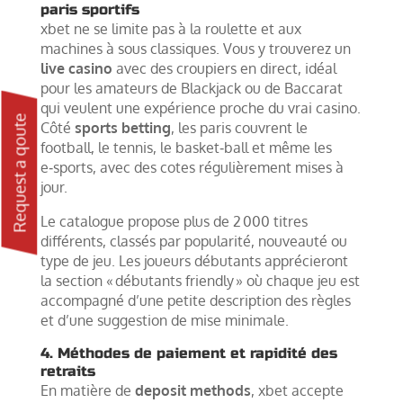
paris sportifs
xbet ne se limite pas à la roulette et aux
machines à sous classiques. Vous y trouverez un
live casino
avec des croupiers en direct, idéal
pour les amateurs de Blackjack ou de Baccarat
qui veulent une expérience proche du vrai casino.
Request a qoute
Côté
sports betting
, les paris couvrent le
football, le tennis, le basket‑ball et même les
e‑sports, avec des cotes régulièrement mises à
jour.
Le catalogue propose plus de 2 000 titres
différents, classés par popularité, nouveauté ou
type de jeu. Les joueurs débutants apprécieront
la section « débutants friendly » où chaque jeu est
accompagné d’une petite description des règles
et d’une suggestion de mise minimale.
4. Méthodes de paiement et rapidité des
retraits
En matière de
deposit methods
, xbet accepte