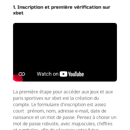
1. Inscription et première vérification sur
xbet
La première étape pour accéder aux jeux et aux
paris sportives sur xbet est la création du
compte. Le formulaire d’inscription est assez
court : prénom, nom, adresse e‑mail, date de
naissance et un mot de passe. Pensez à choisir un
mot de passe robuste, avec majuscules, chiffres
et symboles, afin de sécuriser votre futur