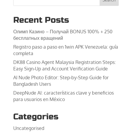
Recent Posts
Олимп Казино – Получай BONUS 100% + 250
бесплатных вращений
Registro paso a paso en 1win APK Venezuela: guía
completa
DK88 Casino Agent Malaysia Registration Steps:
Easy Sign‑Up and Account Verification Guide
AI Nude Photo Editor: Step‑by‑Step Guide for
Bangladesh Users
DeepNude AI: características clave y beneficios
para usuarios en México
Categories
Uncategorised