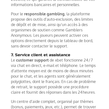
informations bancaires et personnelles.
Pour le
responsible gambling
, la plateforme
propose des outils d’auto‑exclusion, des limites
de dépôt et de mise, ainsi qu’un accès à des
organismes de soutien comme Gamblers
Anonymous. Les joueurs peuvent activer ces
options directement depuis le tableau de bord,
sans devoir contacter le support.
7. Service client et assistance
Le
customer support
de xbet fonctionne 24 / 7
via chat en direct, e‑mail et téléphone. Le temps
d’attente moyen est de moins de deux minutes
pour le chat, et les agents sont généralement
polyglottes, dont le français. En cas de problème
de retrait, le support possède une procédure
claire et fournit des réponses dans les 24 heures.
Un centre d’aide complet, organisé par thèmes
(bonus, paiements, jeux, etc.), permet de trouver