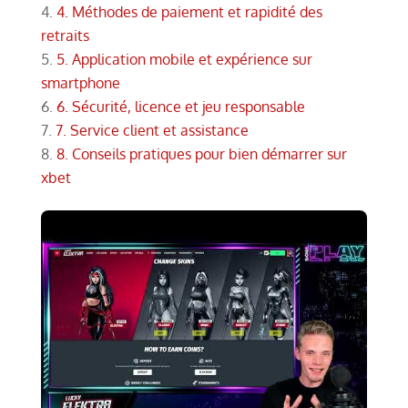
4. Méthodes de paiement et rapidité des
retraits
5. Application mobile et expérience sur
smartphone
6. Sécurité, licence et jeu responsable
7. Service client et assistance
8. Conseils pratiques pour bien démarrer sur
xbet