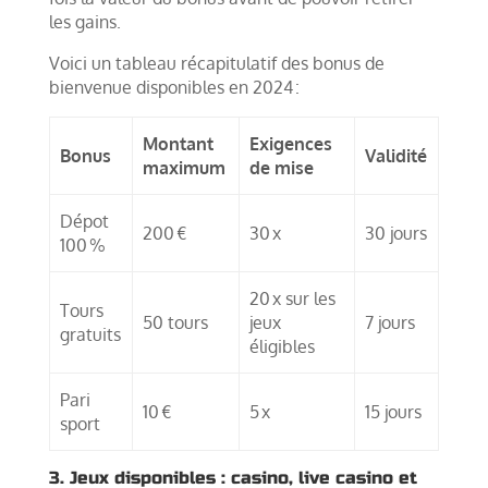
les gains.
Voici un tableau récapitulatif des bonus de
bienvenue disponibles en 2024 :
Montant
Exigences
Bonus
Validité
maximum
de mise
Dépot
200 €
30 x
30 jours
100 %
20 x sur les
Tours
50 tours
jeux
7 jours
gratuits
éligibles
Pari
10 €
5 x
15 jours
sport
3. Jeux disponibles : casino, live casino et