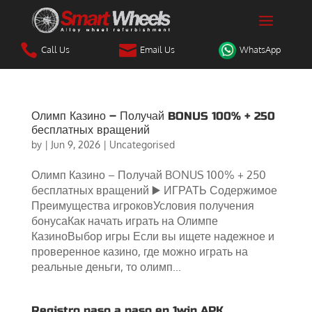


Call Us
Email Us
WhatsApp
Олимп Казино – Получай BONUS 100% + 250
бесплатных вращений
by
|
Jun 9, 2026
|
Uncategorised
Олимп Казино – Получай BONUS 100% + 250
бесплатных вращений ▶️ ИГРАТЬ Содержимое
Преимущества игроковУсловия получения
бонусаКак начать играть на Олимпе
КазиноВыбор игры Если вы ищете надежное и
проверенное казино, где можно играть на
реальные деньги, то олимп...
Registro paso a paso en 1win APK