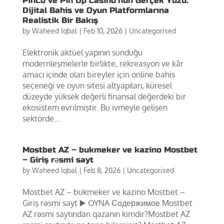
PinCo ve Pin Up Casino’nun Gerçek Yüzü:
Dijital Bahis ve Oyun Platformlarına
Realistik Bir Bakış
by
Waheed Iqbal
|
Feb 10, 2026
|
Uncategorised
Elektronik aktüel yapının sunduğu
modernleşmelerle birlikte, rekreasyon ve kâr
amacı içinde olan bireyler için online bahis
seçeneği ve oyun sitesi altyapıları, küresel
düzeyde yüksek değerli finansal değerdeki bir
ekosistem evrilmiştir. Bu ivmeyle gelişen
sektörde...
Mostbet AZ – bukmeker ve kazino Mostbet
– Giriş rəsmi sayt
by
Waheed Iqbal
|
Feb 8, 2026
|
Uncategorised
Mostbet AZ – bukmeker ve kazino Mostbet –
Giriş rəsmi sayt ▶️ OYNA Содержимое Mostbet
AZ rəsmi saytından qazanın kimdir?Mostbet AZ