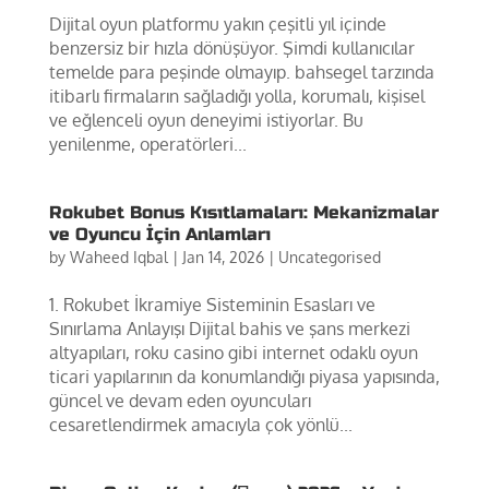
Dijital oyun platformu yakın çeşitli yıl içinde
benzersiz bir hızla dönüşüyor. Şimdi kullanıcılar
temelde para peşinde olmayıp. bahsegel tarzında
itibarlı firmaların sağladığı yolla, korumalı, kişisel
ve eğlenceli oyun deneyimi istiyorlar. Bu
yenilenme, operatörleri...
Rokubet Bonus Kısıtlamaları: Mekanizmalar
ve Oyuncu İçin Anlamları
by
Waheed Iqbal
|
Jan 14, 2026
|
Uncategorised
1. Rokubet İkramiye Sisteminin Esasları ve
Sınırlama Anlayışı Dijital bahis ve şans merkezi
altyapıları, roku casino gibi internet odaklı oyun
ticari yapılarının da konumlandığı piyasa yapısında,
güncel ve devam eden oyuncuları
cesaretlendirmek amacıyla çok yönlü...