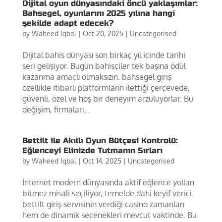
Dijital oyun dünyasındaki öncü yaklaşımlar:
Bahsegel, oyunlarını 2025 yılına hangi
şekilde adapt edecek?
by
Waheed Iqbal
|
Oct 20, 2025
|
Uncategorised
Dijital bahis dünyası son birkaç yıl içinde tarihi
seri gelişiyor. Bugün bahisçiler tek başına ödül
kazanma amaçlı olmaksızın. bahsegel giriş
özellikle itibarlı platformların ilettiği çerçevede,
güvenli, özel ve hoş bir deneyim arzuluyorlar. Bu
değişim, firmaları...
Bettilt ile Akıllı Oyun Bütçesi Kontrolü:
Eğlenceyi Elinizde Tutmanın Sırları
by
Waheed Iqbal
|
Oct 14, 2025
|
Uncategorised
İnternet modern dünyasında aktif eğlence yolları
bitmez misali seçiliyor, temelde dahi keyif verici
bettilt giriş servisinin verdiği casino zamanları
hem de dinamik seçenekleri mevcut vaktinde. Bu